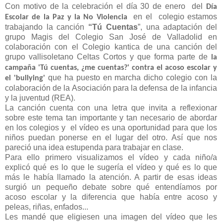
Con motivo de la celebración el día 30 de enero
del
Día
en el
colegio estamos
Escolar de la Paz y la No Violencia
trabajando la canción
“Tú Cuenta
s
”, una adaptación del
grupo Magis del Colegio San José de Valladolid en
colaboración con el Colegio kantica de una canción del
grupo vallisoletano Celtas Cortos y que forma parte de
la
campaña 'Tú cuentas, ¿me cuentas?' contra el acoso escolar y
que ha puesto en marcha dicho colegio con la
el 'bullying'
colaboración de la Asociación para la defensa de la infancia
y la juventud (REA).
La canción cuenta con una letra que invita a reflexionar
sobre este tema tan importante y tan necesario de abordar
en los colegios y
el vídeo es una oportunidad para que los
niños puedan ponerse en el lugar del otro. Así que nos
pareció una idea estupenda para trabajar en clase.
Para ello primero visualizamos el vídeo y cada niño/a
explicó qué es lo que le sugería el vídeo y qué es lo que
más le había llamado la atención. A partir de esas ideas
surgió un pequeño debate sobre qué entendíamos por
acoso escolar y la diferencia que había entre acoso y
peleas, riñas, enfados...
Les mandé que eligiesen una imagen del vídeo que les