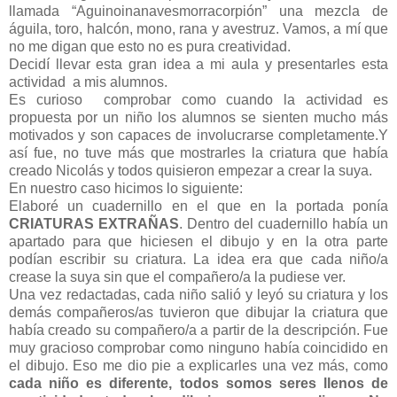
llamada “Aguinoinanavesmorracorpión” una mezcla de
águila, toro, halcón, mono, rana y avestruz. Vamos, a mí que
no me digan que esto no es pura creatividad.
Decidí llevar esta gran idea a mi aula y presentarles esta
actividad
a mis alumnos.
Es curioso
comprobar como cuando la actividad es
propuesta por un niño los alumnos se sienten mucho más
motivados y son capaces de involucrarse completamente.
Y
así fue, no tuve más que mostrarles la criatura que había
creado Nicolás y todos quisieron empezar a crear la suya.
En nuestro caso hicimos lo siguiente:
Elaboré un cuadernillo en el que en la portada ponía
CRIATURAS EXTRAÑAS
. Dentro del cuadernillo había un
apartado para que hiciesen el dibujo y en la otra parte
podían escribir su criatura. La idea era que cada niño/a
crease la suya sin que el compañero/a la pudiese ver.
Una vez redactadas, cada niño salió y leyó su criatura y los
demás compañeros/as tuvieron que dibujar la criatura que
había creado su compañero/a a partir de la descripción. Fue
muy gracioso comprobar como ninguno había coincidido en
el dibujo. Eso me dio pie a explicarles una vez más, como
cada niño es diferente, todos somos seres llenos de